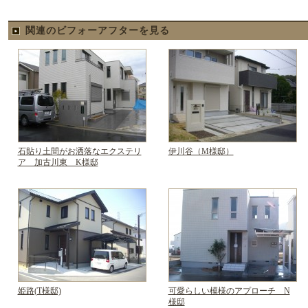
関連のビフォーアフターを見る
石貼り土間がお洒落なエクステリ
伊川谷（M様邸）
ア 加古川東 K様邸
姫路(T様邸)
可愛らしい模様のアプローチ N
様邸