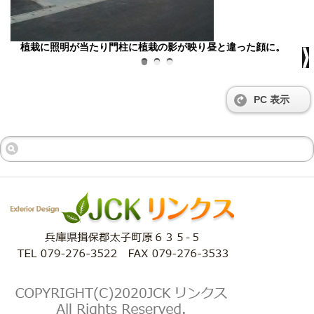
植栽に照明が当たり門柱に植栽の影が映り昼と違った顔に。
PC 表示