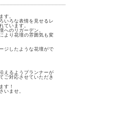
ます。
ろいろな表情を見せるレ
れています。
壇へのリガーデン。
により花壇の雰囲気も変
ージしたような花壇がで
沿えるようプランナーが
てご対応させていただき
ます！
さいませ。