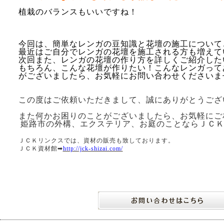
植栽のバランスもいいですね！
今回は、簡単なレンガの豆知識と花壇の施工について
最近はご自分でレンガの花壇を施工される方も増えて
次回また、レンガの花壇の作り方を詳しくご紹介した
もちろん、こんな花壇が作りたい！こんなレンガって
がございましたら、お気軽にお問い合わせくださいま
この度はご依頼いただきまして、誠にありがとうござ
また何かお困りのことがございましたら、お気軽にご
姫路市の外構、エクステリア、お庭のことならＪＣ
ＪＣＫリンクスでは、資材の販売も致しております。
ＪＣＫ資材館➡
http://jck-shizai.com/