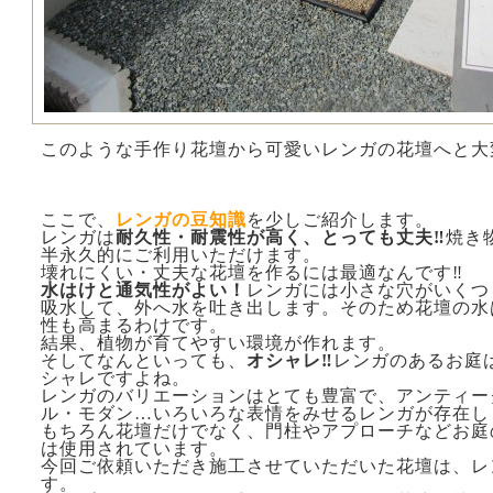
このような手作り花壇から可愛いレンガの花壇へと大
ここで、
レンガの豆知識
を少しご紹介します。
レンガは
耐久性・耐震性が高く、とっても丈夫‼
焼き
半永久的にご利用いただけます。
壊れにくい・丈夫な花壇を作るには最適なんです‼
水はけと通気性がよい！
レンガには小さな穴がいくつ
吸水して、外へ水を吐き出します。そのため花壇の水
性も高まるわけです。
結果、植物が育てやすい環境が作れます。
そしてなんといっても、
オシャレ‼
レンガのあるお庭
シャレですよね。
レンガのバリエーションはとても豊富で、アンティー
ル・モダン…いろいろな表情をみせるレンガが存在し
もちろん花壇だけでなく、門柱やアプローチなどお庭
は使用されています。
今回ご依頼いただき施工させていただいた花壇は、レ
す。