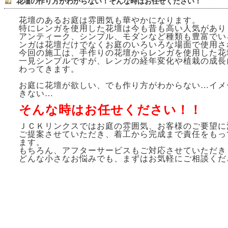
花壇の作り方がわからない！そんな時はお任せください！
花壇のあるお庭は雰囲気も華やかになります。
特にレンガを使用した花壇は今も昔も高い人気があり
アンティーク、シンプル、モダンなど種類も豊富でい
ンガは花壇だけでなくお庭のいろいろな場面で使用さ
今回の施工は、手作りの花壇からレンガを使用した花
一見シンプルですが、レンガの経年変化や植栽の成長
わってきます。
お庭に花壇が欲しい、でも作り方がわからない…イメ
きない…
そんな時はお任せください！！
ＪＣＫリンクスではお庭の雰囲気、お客様のご要望に
ご提案させていただき、着工から完成まで責任をもっ
ます。
もちろん、アフターサービスもご対応させていただき
どんな小さなお悩みでも、まずはお気軽にご相談くだ