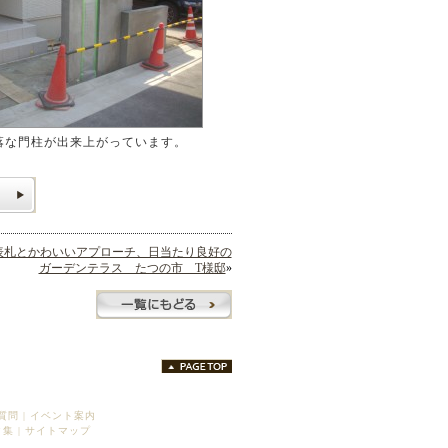
落な門柱が出来上がっています。
表札とかわいいアプローチ、日当たり良好の
ガーデンテラス たつの市 T様邸
»
質問
|
イベント案内
ク集
|
サイトマップ