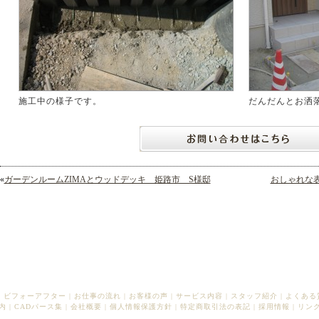
施工中の様子です。
だんだんとお洒
«
ガーデンルームZIMAとウッドデッキ 姫路市 S様邸
おしゃれな
|
ビフォーアフター
|
お仕事の流れ
|
お客様の声
|
サービス内容
|
スタッフ紹介
|
よくある
内
|
CADパース集
|
会社概要
|
個人情報保護方針
|
特定商取引法の表記
|
採用情報
|
リン