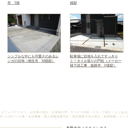
市 T様
様邸
シンプルな中にも可愛さのあるレ
駐車場に目地を入れてすっきり
ンガの目地（相生市 M様邸）
と！タイル張りの門柱（メーカー
様下請工事 姫路市 F様邸）
|
ビフォーアフター
|
お仕事の流れ
|
お客様の声
|
サービス内容
|
スタッフ紹介
|
よくある
内
|
CADパース集
|
会社概要
|
個人情報保護方針
|
特定商取引法の表記
|
採用情報
|
リン