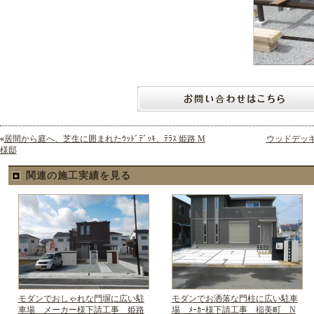
«
居間から庭へ、芝生に囲まれたｳｯﾄﾞﾃﾞｯｷ、ﾃﾗｽ 姫路 M
ウッドデッ
様邸
関連の施工実績を見る
モダンでおしゃれな門塀に広い駐
モダンでお洒落な門柱に広い駐車
車場 メーカー様下請工事 姫路
場 ﾒｰｶｰ様下請工事 稲美町 N