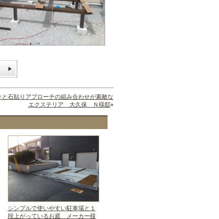
キと石貼りアプローチの組み合わせが素敵な
エクステリア 大久保 Ｎ様邸
»
シンプルで使いやすい駐車場と１
段上がっているお庭 メーカー様