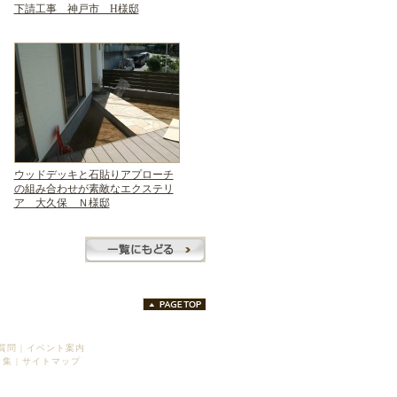
下請工事 神戸市 H様邸
ウッドデッキと石貼りアプローチ
の組み合わせが素敵なエクステリ
ア 大久保 Ｎ様邸
質問
|
イベント案内
ク集
|
サイトマップ