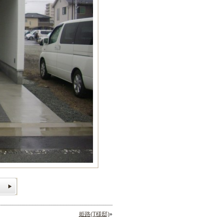
姫路(T様邸)
»