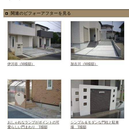
関連のビフォーアフターを見る
伊川谷（M様邸）
加古川（M様邸）
おしゃれなランプがポイントの可
シンプル＆モダンな門柱と駐車
愛らしい門まわり T様邸
場 T様邸