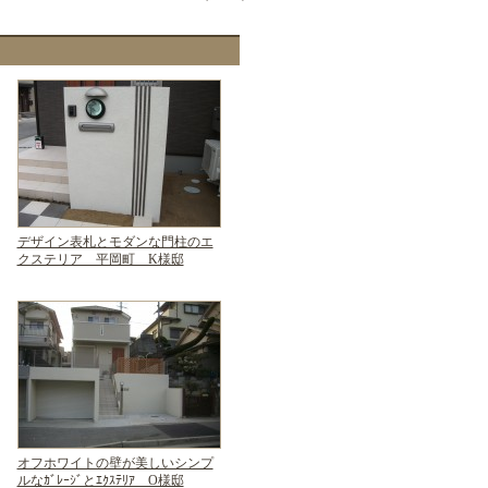
デザイン表札とモダンな門柱のエ
クステリア 平岡町 K様邸
オフホワイトの壁が美しいシンプ
ルなｶﾞﾚｰｼﾞとｴｸｽﾃﾘｱ O様邸