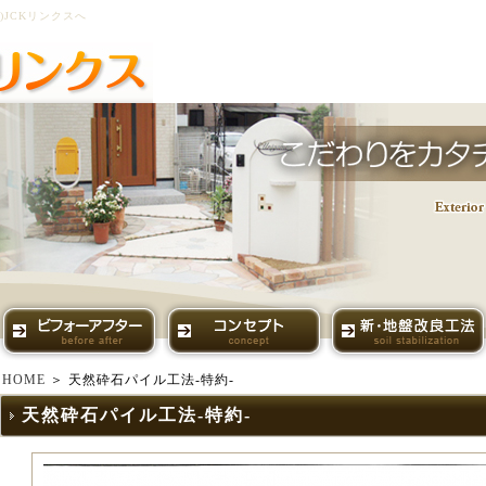
JCKリンクスへ
HOME
＞ 天然砕石パイル工法-特約-
天然砕石パイル工法-特約-