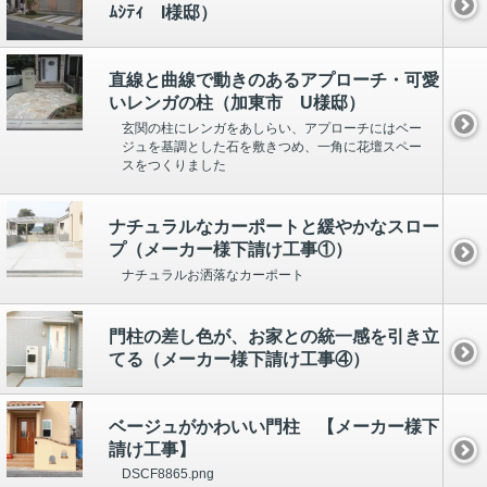
ﾑｼﾃｨ I様邸）
直線と曲線で動きのあるアプローチ・可愛
いレンガの柱（加東市 U様邸）
玄関の柱にレンガをあしらい、アプローチにはベー
ジュを基調とした石を敷きつめ、一角に花壇スペー
スをつくりました
ナチュラルなカーポートと緩やかなスロー
プ（メーカー様下請け工事①）
ナチュラルお洒落なカーポート
門柱の差し色が、お家との統一感を引き立
てる（メーカー様下請け工事④）
ベージュがかわいい門柱 【メーカー様下
請け工事】
DSCF8865.png