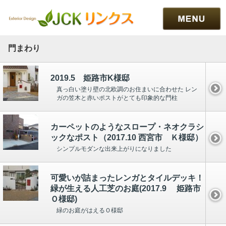
---Unknown---
ooooooooooooooooo
門まわり
2019.5 姫路市K様邸
真っ白い塗り壁の北欧調のお住まいに合わせた レン
ガの笠木と赤いポストがとても印象的な門柱
カーペットのようなスロープ・ネオクラシ
ックなポスト（2017.10 西宮市 Ｋ様邸）
シンプルモダンな出来上がりになりました
可愛いが詰まったレンガとタイルデッキ！
緑が生える人工芝のお庭(2017.9 姫路市
Ｏ様邸)
緑のお庭がはえるＯ様邸