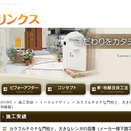
JCKリンクスへ
HOME
＞
施工実績
＞
トータルデザイン
＞ カラフルＰＯＰな門柱と、大
M様邸）
施工実績
カラフルＰＯＰな門柱と、大きなレンガの花壇（メーカー様下請