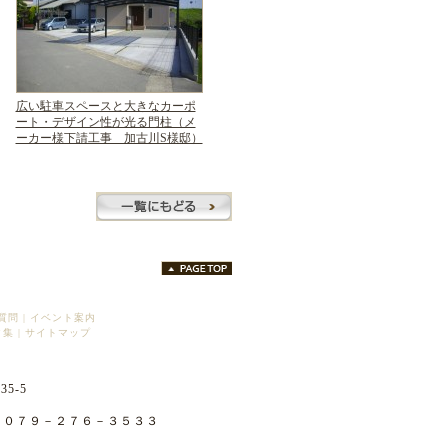
広い駐車スペースと大きなカーポ
ート・デザイン性が光る門柱（メ
ーカー様下請工事 加古川S様邸）
質問
|
イベント案内
ク集
|
サイトマップ
5-5
X ０７９－２７６－３５３３