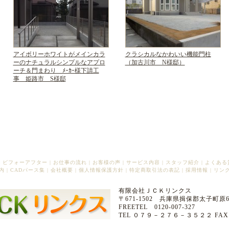
アイボリーホワイトがメインカラ
クラシカルなかわいい機能門柱
ーのナチュラルシンプルなアプロ
（加古川市 N様邸）
ーチ＆門まわり ﾒｰｶｰ様下請工
事 姫路市 S様邸
|
ビフォーアフター
|
お仕事の流れ
|
お客様の声
|
サービス内容
|
スタッフ紹介
|
よくある
内
|
CADパース集
|
会社概要
|
個人情報保護方針
|
特定商取引法の表記
|
採用情報
|
リン
有限会社ＪＣＫリンクス
〒671-1502 兵庫県揖保郡太子町原63
FREETEL 0120-007-327
TEL ０７９－２７６－３５２２ FA