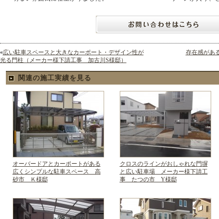
«
広い駐車スペースと大きなカーポート・デザイン性が
存在感があ
光る門柱（メーカー様下請工事 加古川S様邸）
関連の施工実績を見る
オーバードアとカーポートがある
クロスのラインがおしゃれな門塀
広くシンプルな駐車スペース 高
と広い駐車場 メーカー様下請工
砂市 Ｋ様邸
事 たつの市 Y様邸