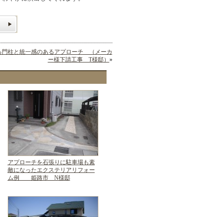
る門柱と統一感のあるアプローチ （メーカ
ー様下請工事 T様邸）
»
アプローチを石張りに駐車場も素
敵になったエクステリアリフォー
ム例 姫路市 N様邸